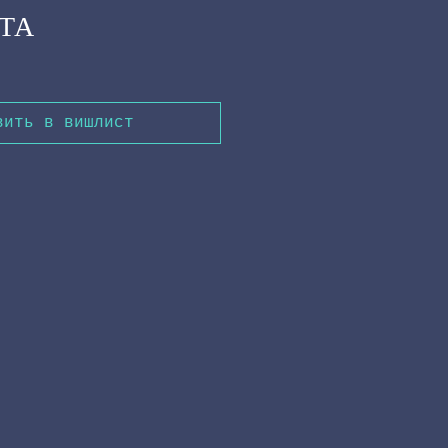
ЬТА
вить в вишлист