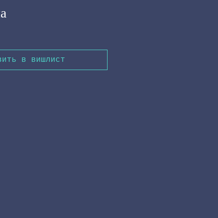
а
вить в вишлист